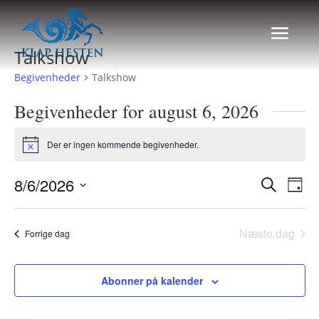
Talkshow
Begivenheder
Talkshow
Begivenheder for august 6, 2026
Der er ingen kommende begivenheder.
Notice
Begiven
Beg
8/6/2026
Søg
Dag
Vis
Søgning
efter
Vælg
Nav
og
begivenhe
dato.
Næste dag
visninge
Forrige dag
Navigat
Abonner på kalender