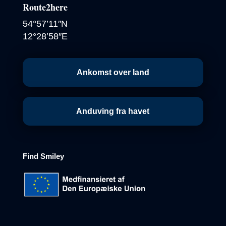
Route2here
54°57’11″N
12°28’58″E
Ankomst over land
Anduving fra havet
Find
Smiley