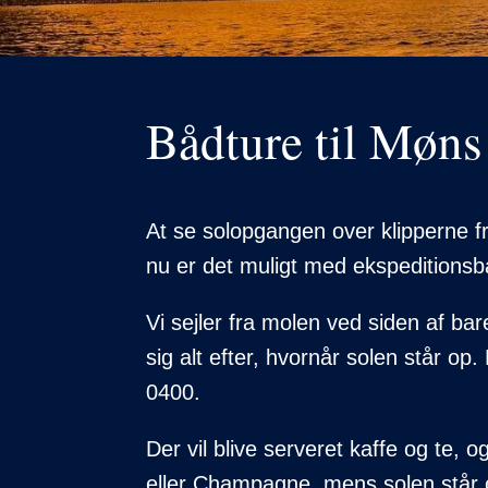
Bådture til Møns
At se solopgangen over klipperne 
nu er det muligt med ekspeditions
Vi sejler fra molen ved siden af b
sig alt efter, hvornår solen står op.
0400.
Der vil blive serveret kaffe og te, 
eller Champagne, mens solen står o