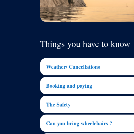
Things you have to know
Weather/ Cancellations
Booking and paying
The Safety
Can you bring wheelchairs ?