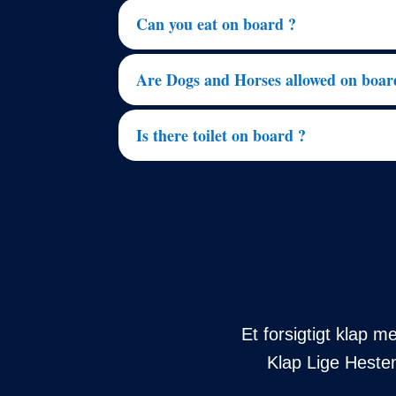
Can you eat on board ?
Are Dogs and Horses allowed on boar
Is there toilet on board ?
Et forsigtigt klap 
Klap Lige Hesten 