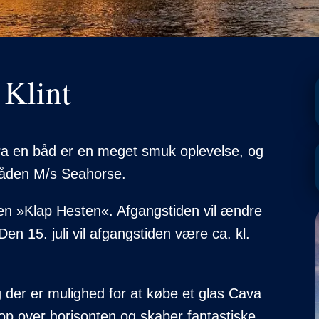
 Klint
fra en båd er en meget smuk oplevelse, og
båden M/s Seahorse.
aren »Klap Hesten«. Afgangstiden vil ændre
 Den 15. juli vil afgangstiden være ca. kl.
og der er mulighed for at købe et glas Cava
p over horisonten og skaber fantastiske