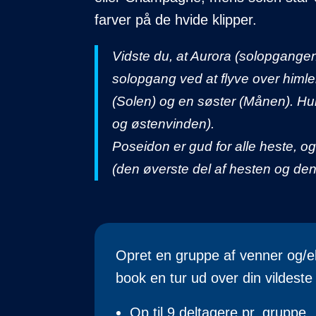
farver på de hvide klipper.
Vidste du, at Aurora (solopgange
solopgang ved at flyve over himl
(Solen) og en søster (Månen). Hun
og østenvinden).
Poseidon er gud for alle heste, o
(den øverste del af hesten og den 
Opret en gruppe af venner og/el
book en tur ud over din vildeste 
Op til 9 deltagere pr. gruppe.