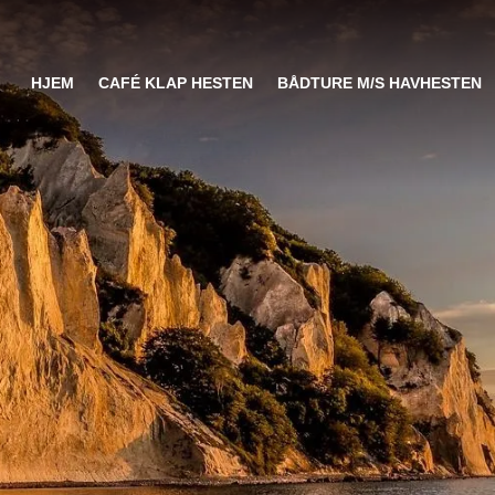
HJEM
CAFÉ KLAP HESTEN
BÅDTURE M/S HAVHESTEN