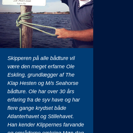
Skipperen på alle bådture vil
være den meget erfarne Ole
Eskling, grundlægger af The
Klap Hesten og M/s Seahorse
bådture. Ole har over 30 års
erfaring fra de syv have og har
flere gange krydset både
Atlanterhavet og Stillehavet.
Han kender Klippernes farvande
og områderne omkring Møn dag