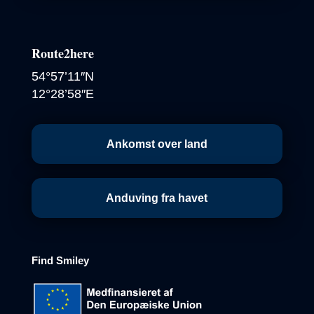
Route2here
54°57’11″N
12°28’58″E
Ankomst over land
Anduving fra havet
Find
Smiley