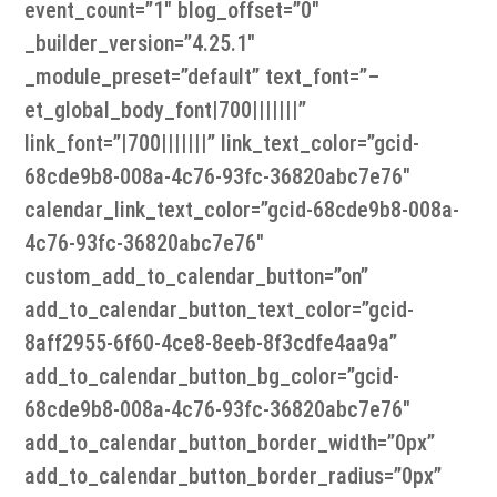
event_count=”1″ blog_offset=”0″
_builder_version=”4.25.1″
_module_preset=”default” text_font=”–
et_global_body_font|700|||||||”
link_font=”|700|||||||” link_text_color=”gcid-
68cde9b8-008a-4c76-93fc-36820abc7e76″
calendar_link_text_color=”gcid-68cde9b8-008a-
4c76-93fc-36820abc7e76″
custom_add_to_calendar_button=”on”
add_to_calendar_button_text_color=”gcid-
8aff2955-6f60-4ce8-8eeb-8f3cdfe4aa9a”
add_to_calendar_button_bg_color=”gcid-
68cde9b8-008a-4c76-93fc-36820abc7e76″
add_to_calendar_button_border_width=”0px”
add_to_calendar_button_border_radius=”0px”