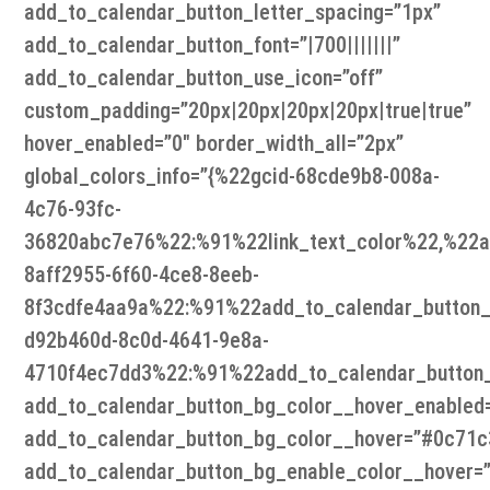
add_to_calendar_button_letter_spacing=”1px”
add_to_calendar_button_font=”|700|||||||”
add_to_calendar_button_use_icon=”off”
custom_padding=”20px|20px|20px|20px|true|true”
hover_enabled=”0″ border_width_all=”2px”
global_colors_info=”{%22gcid-68cde9b8-008a-
4c76-93fc-
36820abc7e76%22:%91%22link_text_color%22,%22ad
8aff2955-6f60-4ce8-8eeb-
8f3cdfe4aa9a%22:%91%22add_to_calendar_button_
d92b460d-8c0d-4641-9e8a-
4710f4ec7dd3%22:%91%22add_to_calendar_button
add_to_calendar_button_bg_color__hover_enabled=
add_to_calendar_button_bg_color__hover=”#0c71c
add_to_calendar_button_bg_enable_color__hover=”