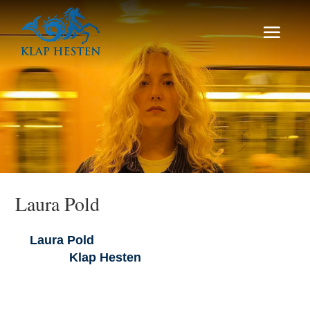
Laura Pold
Laura Pold
kommer og spiller den 21 og 27
Juli på
Klap Heste
n
. Vi glæder os
Den 29-årige sangskriver, sanger og guitarist
Laura Pold
er spirende på den danske