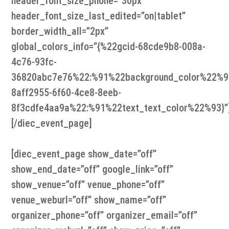
header_font_size_phone=”30px”
header_font_size_last_edited=”on|tablet”
border_width_all=”2px”
global_colors_info=”{%22gcid-68cde9b8-008a-
4c76-93fc-
36820abc7e76%22:%91%22background_color%22%9
8aff2955-6f60-4ce8-8eeb-
8f3cdfe4aa9a%22:%91%22text_text_color%22%93}”
[/diec_event_page]
[diec_event_page show_date=”off”
show_end_date=”off” google_link=”off”
show_venue=”off” venue_phone=”off”
venue_weburl=”off” show_name=”off”
organizer_phone=”off” organizer_email=”off”