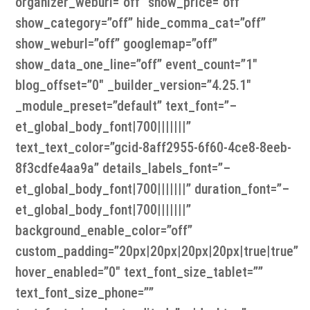
organizer_weburl=”off” show_price=”off”
show_category=”off” hide_comma_cat=”off”
show_weburl=”off” googlemap=”off”
show_data_one_line=”off” event_count=”1″
blog_offset=”0″ _builder_version=”4.25.1″
_module_preset=”default” text_font=”–
et_global_body_font|700|||||||”
text_text_color=”gcid-8aff2955-6f60-4ce8-8eeb-
8f3cdfe4aa9a” details_labels_font=”–
et_global_body_font|700|||||||” duration_font=”–
et_global_body_font|700|||||||”
background_enable_color=”off”
custom_padding=”20px|20px|20px|20px|true|true”
hover_enabled=”0″ text_font_size_tablet=””
text_font_size_phone=””