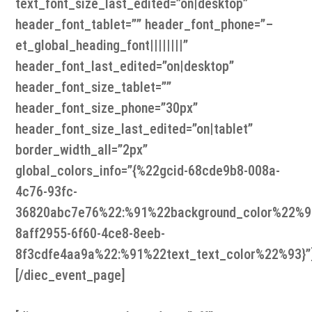
text_font_size_last_edited=”on|desktop”
header_font_tablet=”” header_font_phone=”–
et_global_heading_font||||||||”
header_font_last_edited=”on|desktop”
header_font_size_tablet=””
header_font_size_phone=”30px”
header_font_size_last_edited=”on|tablet”
border_width_all=”2px”
global_colors_info=”{%22gcid-68cde9b8-008a-
4c76-93fc-
36820abc7e76%22:%91%22background_color%22%9
8aff2955-6f60-4ce8-8eeb-
8f3cdfe4aa9a%22:%91%22text_text_color%22%93}”
[/diec_event_page]