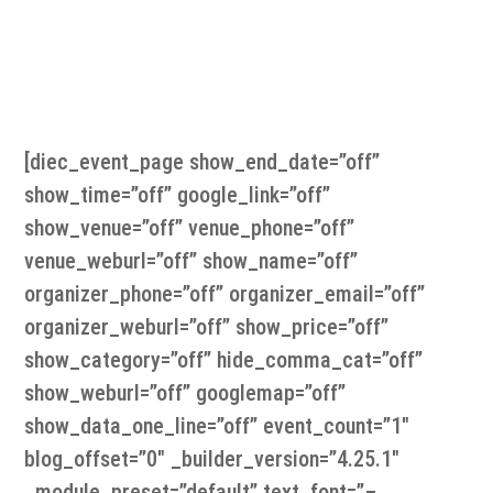
musikscene og befinder sig i et indbydende
sweetspot mellem nostalgi og nutid …
[diec_event_page show_end_date=”off”
show_time=”off” google_link=”off”
show_venue=”off” venue_phone=”off”
venue_weburl=”off” show_name=”off”
organizer_phone=”off” organizer_email=”off”
organizer_weburl=”off” show_price=”off”
show_category=”off” hide_comma_cat=”off”
show_weburl=”off” googlemap=”off”
show_data_one_line=”off” event_count=”1″
blog_offset=”0″ _builder_version=”4.25.1″
_module_preset=”default” text_font=”–