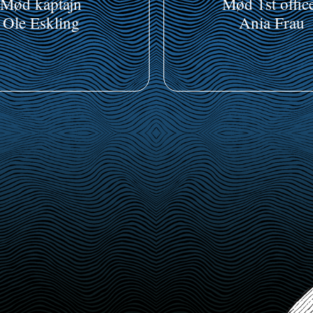
Mød kaptajn
Mød 1st offic
Ole Eskling
Ania Frau