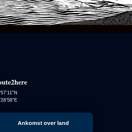
oute2here
°57’11″N
°28’58″E
Ankomst over land