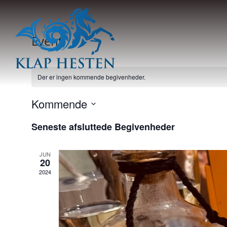
Event
Der er ingen kommende begivenheder.
Kommende
Vælg
Seneste afsluttede Begivenheder
dato.
JUN
20
2024